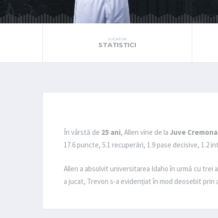
JUCATOR
STATISTICI
În vârstă de
25 ani
, Allen vine de la
Juve Cremona
17.6 puncte, 5.1 recuperări, 1.9 pase decisive, 1.2 in
Allen a absolvit universitarea Idaho în urmă cu trei 
a jucat, Trevon s-a evidențiat în mod deosebit prin 