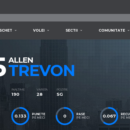
SCHET
VOLEI
SECTII
COMUNITATE
5
ALLEN
TREVON
INALTIME
VARSTA
POZITIE
190
28
SG
PUNCTE
PASE
RECU
0.133
0
0.067
PE MECI
PE MECI
PE M