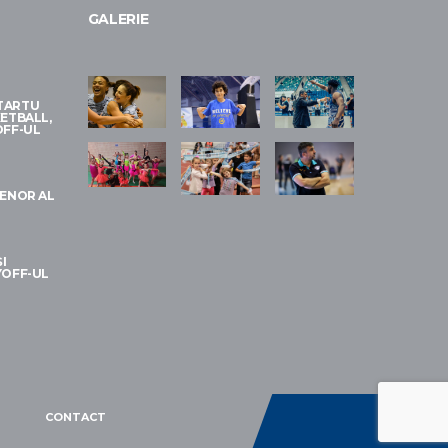
GALERIE
 TARTU
ETBALL,
OFF-UL
RENOR AL
I
YOFF-UL
CONTACT