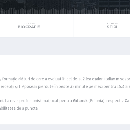
JUCATOR
JUCATOR
BIOGRAFIE
STIRI
,
formație alături de care a evoluat în cel de-al 2-lea eșalon italian în sezo
tercepții și 1.9 posesii pierdute în peste 32 minute pe meci pentru 15.3 la 
ani. La nivel profesionist mai jucat pentru
Gdansk
(Polonia), respectiv
Ca
abilitatea de a puncta.