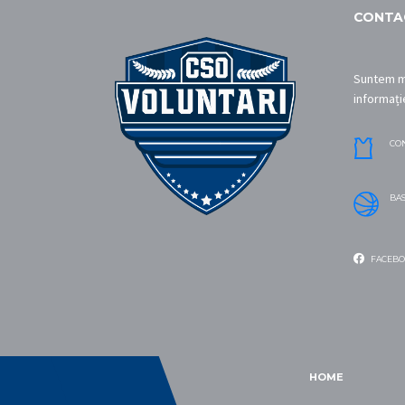
CONTA
Suntem me
informați
CO
BA
FACEBO
HOME