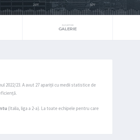
JUCATOR
GALERIE
nul 2022/23. A avut 27 apariții cu medii statistice de
eficiență.
ntu
(Italia, liga a 2-a). La toate echipele pentru care