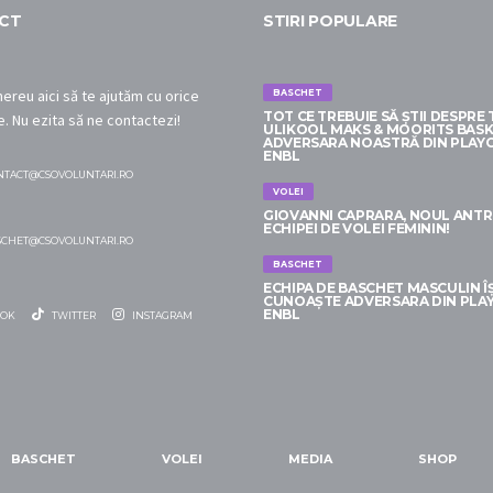
CT
STIRI POPULARE
reu aici să te ajutăm cu orice
BASCHET
TOT CE TREBUIE SĂ ȘTII DESPRE
e. Nu ezita să ne contactezi!
ULIKOOL MAKS & MOORITS BASK
ADVERSARA NOASTRĂ DIN PLAY
ENBL
NTACT@CSOVOLUNTARI.RO
VOLEI
GIOVANNI CAPRARA, NOUL ANT
ECHIPEI DE VOLEI FEMININ!
SCHET@CSOVOLUNTARI.RO
BASCHET
ECHIPA DE BASCHET MASCULIN ÎȘ
CUNOAȘTE ADVERSARA DIN PLA
ENBL
OK
TWITTER
INSTAGRAM
BASCHET
VOLEI
MEDIA
SHOP