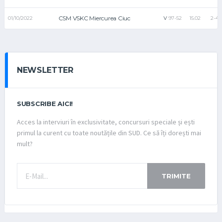
CSM VSKC Miercurea Ciuc
01/10/2022
V
97-52
15.02
2-4
NEWSLETTER
SUBSCRIBE AICI!
Acces la interviuri în exclusivitate, concursuri speciale și ești
primul la curent cu toate noutățile din SUD. Ce să îți dorești mai
mult?
TRIMITE