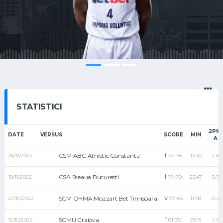
STATISTICI
2PM-
DATE
VERSUS
SCORE
MIN
A
CSM ABC Athletic Constanta
26/11/2022
Î
72-78
14.30
2-6
CSA Steaua Bucuresti
18/11/2022
Î
77-79
23.47
5-7
SCM OHMA Mozzart Bet Timisoara
22/10/2022
V
72-65
11.78
0-2
SCMU Craiova
12/10/2022
Î
61-70
23.15
1-5